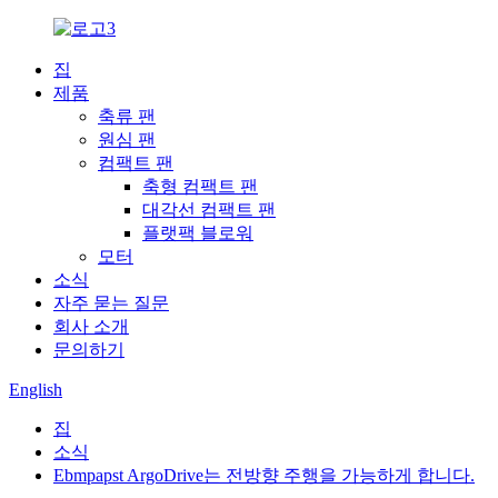
집
제품
축류 팬
원심 팬
컴팩트 팬
축형 컴팩트 팬
대각선 컴팩트 팬
플랫팩 블로워
모터
소식
자주 묻는 질문
회사 소개
문의하기
English
집
소식
Ebmpapst ArgoDrive는 전방향 주행을 가능하게 합니다.