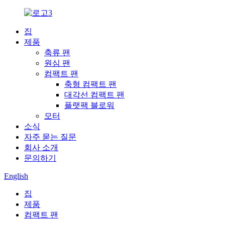
집
제품
축류 팬
원심 팬
컴팩트 팬
축형 컴팩트 팬
대각선 컴팩트 팬
플랫팩 블로워
모터
소식
자주 묻는 질문
회사 소개
문의하기
English
집
제품
컴팩트 팬