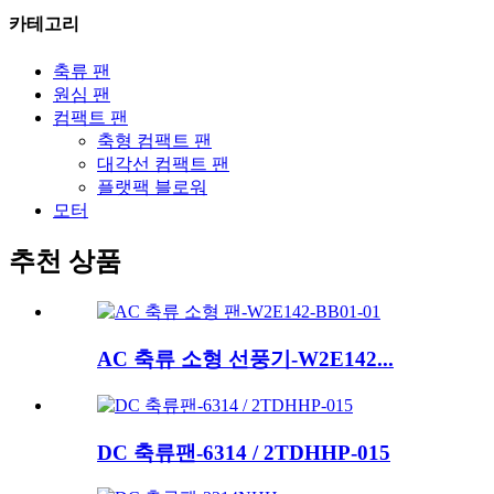
카테고리
축류 팬
원심 팬
컴팩트 팬
축형 컴팩트 팬
대각선 컴팩트 팬
플랫팩 블로워
모터
추천 상품
AC 축류 소형 선풍기-W2E142...
DC 축류팬-6314 / 2TDHHP-015