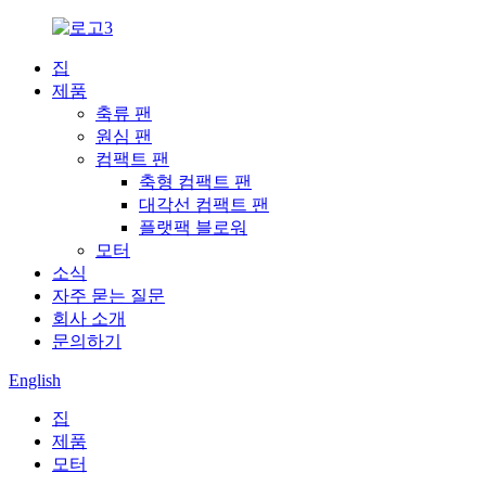
집
제품
축류 팬
원심 팬
컴팩트 팬
축형 컴팩트 팬
대각선 컴팩트 팬
플랫팩 블로워
모터
소식
자주 묻는 질문
회사 소개
문의하기
English
집
제품
모터