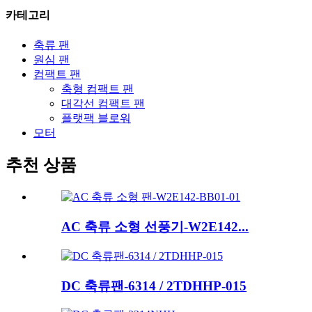
카테고리
축류 팬
원심 팬
컴팩트 팬
축형 컴팩트 팬
대각선 컴팩트 팬
플랫팩 블로워
모터
추천 상품
AC 축류 소형 선풍기-W2E142...
DC 축류팬-6314 / 2TDHHP-015