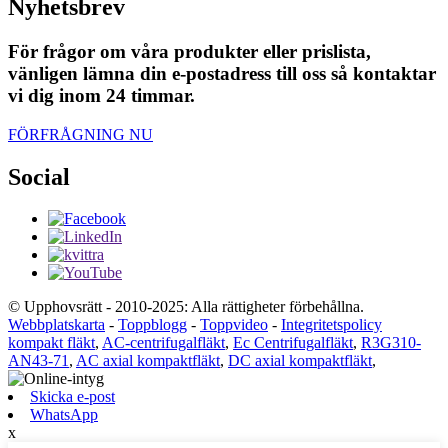
Nyhetsbrev
För frågor om våra produkter eller prislista,
vänligen lämna din e-postadress till oss så kontaktar
vi dig inom 24 timmar.
FÖRFRÅGNING NU
Social
© Upphovsrätt - 2010-2025: Alla rättigheter förbehållna.
Webbplatskarta
-
Toppblogg
-
Toppvideo
-
Integritetspolicy
kompakt fläkt
,
AC-centrifugalfläkt
,
Ec Centrifugalfläkt
,
R3G310-
AN43-71
,
AC axial kompaktfläkt
,
DC axial kompaktfläkt
,
Skicka e-post
WhatsApp
x