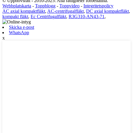
© Upphovsrätt - 2010-2025: Alla rättigheter förbehållna.
Webbplatskarta
-
Toppblogg
-
Toppvideo
-
Integritetspolicy
AC axial kompaktfläkt
,
AC-centrifugalfläkt
,
DC axial kompaktfläkt
,
kompakt fläkt
,
Ec Centrifugalfläkt
,
R3G310-AN43-71
,
Skicka e-post
WhatsApp
x