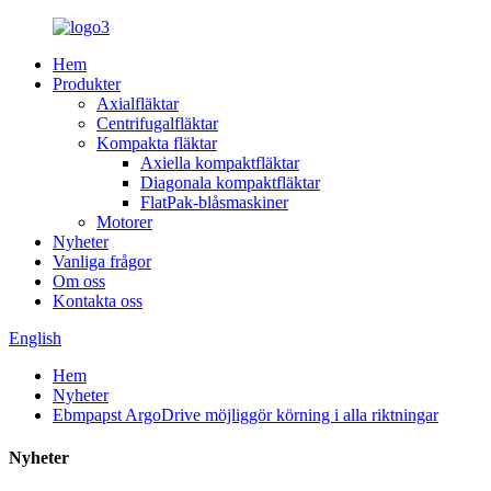
Hem
Produkter
Axialfläktar
Centrifugalfläktar
Kompakta fläktar
Axiella kompaktfläktar
Diagonala kompaktfläktar
FlatPak-blåsmaskiner
Motorer
Nyheter
Vanliga frågor
Om oss
Kontakta oss
English
Hem
Nyheter
Ebmpapst ArgoDrive möjliggör körning i alla riktningar
Nyheter