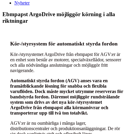
Nyheter
Ebmpapst ArgoDrive möjliggör körning i alla
riktningar
Kör-/styrsystem för automatiskt styrda fordon
Kör-/styrsystemet ArgoDrive från ebmpapst för AGV:er är
en enhet som består av motorer, specialväxellådor, sensorer
och alla nödvändiga anslutningar och möjliggör fritt
navigerande.
Automatiskt styrda fordon (AGV) anses vara en
framåtblickande lösning för snabba och flexibla
varuflöden. Dock måste mycket utrymme reserveras för
bandstyrda fordon. Däremot möjliggör rundstrålande
system som drivs av det nya kör-/styrsystemet
ArgoDrive från ebmpapst alla körmanövrar och
transporterar upp till två ton totalvikt.
AGV:er är nu oumbärliga i många lager,
distributionscentraler och produktionsanläggningar. De rör
sig dock vanligtvis stelt och oflexibelt längs