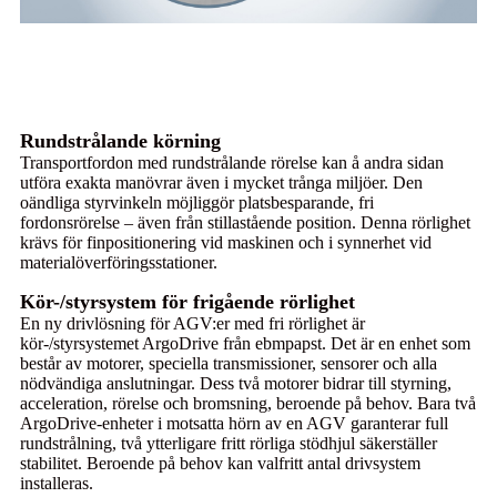
Rundstrålande körning
Transportfordon med rundstrålande rörelse kan å andra sidan
utföra exakta manövrar även i mycket trånga miljöer. Den
oändliga styrvinkeln möjliggör platsbesparande, fri
fordonsrörelse – även från stillastående position. Denna rörlighet
krävs för finpositionering vid maskinen och i synnerhet vid
materialöverföringsstationer.
Kör-/styrsystem för frigående rörlighet
En ny drivlösning för AGV:er med fri rörlighet är
kör-/styrsystemet ArgoDrive från ebmpapst. Det är en enhet som
består av motorer, speciella transmissioner, sensorer och alla
nödvändiga anslutningar. Dess två motorer bidrar till styrning,
acceleration, rörelse och bromsning, beroende på behov. Bara två
ArgoDrive-enheter i motsatta hörn av en AGV garanterar full
rundstrålning, två ytterligare fritt rörliga stödhjul säkerställer
stabilitet. Beroende på behov kan valfritt antal drivsystem
installeras.