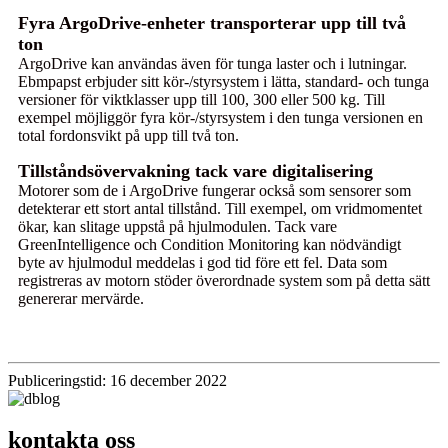
Fyra ArgoDrive-enheter transporterar upp till två
ton
ArgoDrive kan användas även för tunga laster och i lutningar.
Ebmpapst erbjuder sitt kör-/styrsystem i lätta, standard- och tunga
versioner för viktklasser upp till 100, 300 eller 500 kg. Till
exempel möjliggör fyra kör-/styrsystem i den tunga versionen en
total fordonsvikt på upp till två ton.
Tillståndsövervakning tack vare digitalisering
Motorer som de i ArgoDrive fungerar också som sensorer som
detekterar ett stort antal tillstånd. Till exempel, om vridmomentet
ökar, kan slitage uppstå på hjulmodulen. Tack vare
GreenIntelligence och Condition Monitoring kan nödvändigt
byte av hjulmodul meddelas i god tid före ett fel. Data som
registreras av motorn stöder överordnade system som på detta sätt
genererar mervärde.
Publiceringstid: 16 december 2022
kontakta oss