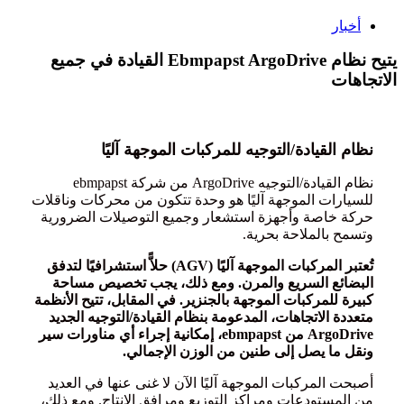
أخبار
يتيح نظام Ebmpapst ArgoDrive القيادة في جميع
الاتجاهات
نظام القيادة/التوجيه للمركبات الموجهة آليًا
نظام القيادة/التوجيه ArgoDrive من شركة ebmpapst
للسيارات الموجهة آليًا هو وحدة تتكون من محركات وناقلات
حركة خاصة وأجهزة استشعار وجميع التوصيلات الضرورية
وتسمح بالملاحة بحرية.
تُعتبر المركبات الموجهة آليًا (AGV) حلاًّ استشرافيًا لتدفق
البضائع السريع والمرن. ومع ذلك، يجب تخصيص مساحة
كبيرة للمركبات الموجهة بالجنزير. في المقابل، تتيح الأنظمة
متعددة الاتجاهات، المدعومة بنظام القيادة/التوجيه الجديد
ArgoDrive من ebmpapst، إمكانية إجراء أي مناورات سير
ونقل ما يصل إلى طنين من الوزن الإجمالي.
أصبحت المركبات الموجهة آليًا الآن لا غنى عنها في العديد
من المستودعات ومراكز التوزيع ومرافق الإنتاج. ومع ذلك،