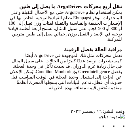
تنقل أربع محركات ArgoDrives ما يصل إلى طنين
يمكن استخدام نظام ArgoDrive حتى مع الأحمال الثقيلة وعلى
المنحدرات. توفر Ebmpapst نظام القيادة/التوجيه الخاص بها في
الإصدارات الخفيفة والقياسية والثقيلة لفئات وزن تصل إلى 100
أو 300 أو 500 كجم. على سبيل المثال، تسمح أربعة أنظمة قيادة/
توجيه في الإصدار الثقيل بوزن إجمالي يصل إلى طنين متريين
للمركبة.
مراقبة الحالة بفضل الرقمنة
تعمل محركات مثل تلك الموجودة في ArgoDrive أيضًا
كمستشعرات ترصد عددًا كبيرًا من الحالات. على سبيل المثال،
في حال زيادة عزم الدوران، قد يحدث تآكل في وحدة العجلة.
بفضل GreenIntelligence وCondition Monitoring، يُمكن الإعلان
عن الحاجة إلى استبدال وحدة العجلة في الوقت المناسب قبل
حدوث أي عطل. تدعم البيانات التي يسجلها المحرك أنظمةً
متقدمة تُحقق قيمة مضافة بهذه الطريقة.
وقت النشر: ١٦ ديسمبر ٢٠٢٢