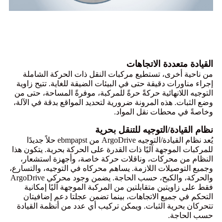
القيادة متعددة الاتجاهات
من ناحية أخرى، تستطيع مركبات النقل ذات الحركة الشاملة
إجراء مناورات دقيقة حتى في البيئات الضيقة للغاية. تتيح زاوية
التوجيه اللانهائية حركةً حرةً للمركبة، موفرةً المساحة، حتى من
وضع الثبات. هذه المرونة ضرورية لتحديد المواقع بدقة في الآلة،
وخاصةً في محطات نقل المواد.
نظام القيادة/التوجيه للتنقل بحرية
يُعد نظام القيادة/التوجيه ArgoDrive من ebmpapst حلاً جديدًا
للمركبات الموجهة آليًا ذات القدرة على الحركة بحرية. يتكون هذا
النظام من محركات، وناقلات حركة خاصة، وأجهزة استشعار،
وجميع التوصيلات اللازمة. يساهم محركاه في التوجيه، والتسارع،
والحركة، والكبح، حسب الحاجة. يضمن وجود محركي ArgoDrive
فقط على زاويتين متقابلتين من المركبة الموجهة آليًا إمكانية
التحكم في جميع الاتجاهات، بينما تضمن عجلتا دعم إضافيتان
تتحركان بحرية الثبات. ويمكن تركيب أي عدد من أنظمة القيادة
حسب الحاجة.