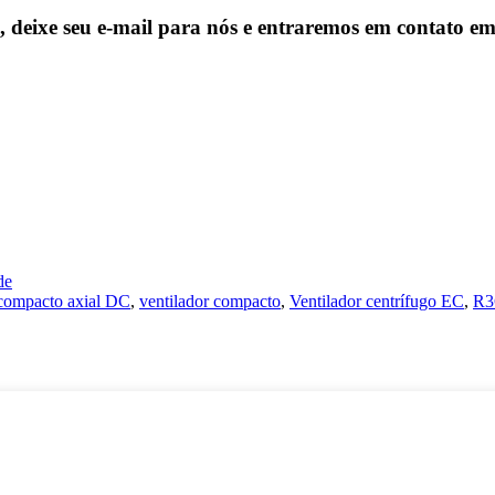
, deixe seu e-mail para nós e entraremos em contato em
de
 compacto axial DC
,
ventilador compacto
,
Ventilador centrífugo EC
,
R3