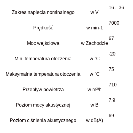
16 .. 36
Zakres napięcia nominalnego
w V
7000
Prędkość
w min-1
67
Moc wejściowa
w Zachodzie
-20
Min. temperatura otoczenia
w °C
75
Maksymalna temperatura otoczenia
w °C
710
Przepływ powietrza
w m³/h
7,9
Poziom mocy akustycznej
w B
69
Poziom ciśnienia akustycznego
w dB(A)