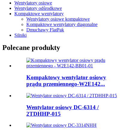
Wentylatory osiowe
Wentylatory odśrodkowe
Kompaktowe wentylatory
Wentylatory osiowe kompaktowe
Kompaktowe wentylatory diagonalne
Dmuchawy FlatPak
Silniki
Polecane produkty
Kompaktowy wentylator osiowy
prądu przemiennego-W2E142...
Wentylator osiowy DC-6314 /
2TDHHP-015