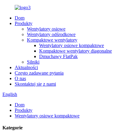
Dom
Produkty
Wentylatory osiowe
Wentylatory odśrodkowe
Kompaktowe wentylatory
Wentylatory osiowe kompaktowe
Kompaktowe wentylatory diagonalne
Dmuchawy FlatPak
Silniki
Aktualności
Często zadawane pytania
O nas
Skontaktuj się z nami
English
Dom
Produkty
Wentylatory osiowe kompaktowe
Kategorie