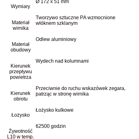
Ø 172 x 51 mm
Wymiary
Tworzywo sztuczne PA wzmocnione
Materiał
włóknem szklanym
wirnika
Odlew aluminiowy
Materiał
obudowy
Wydech nad kolumnami
Kierunek
przepływu
powietrza
Przeciwnie do ruchu wskazówek zegara,
Kierunek
patrząc w stronę wirnika
obrotu
Łożysko kulkowe
Łożysko
62500 godzin
Żywotność
L10 w temp.