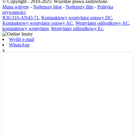
© Copyright - 2010-2025: Wszelkie prawa zastrzeżone.
Mapa witryny
-
Najlepszy blog
-
Najlepszy film
-
Polityka
prywatności
R3G310-AN43-71
,
Kompaktowy wentylator osiowy DC
,
Kompaktowy wentylator osiowy AC
,
Wentylator odśrodkowy AC
,
kompaktowy wentylator
,
Wentylator odśrodkowy Ec
,
Wyślij e-mail
WhatsApp
x