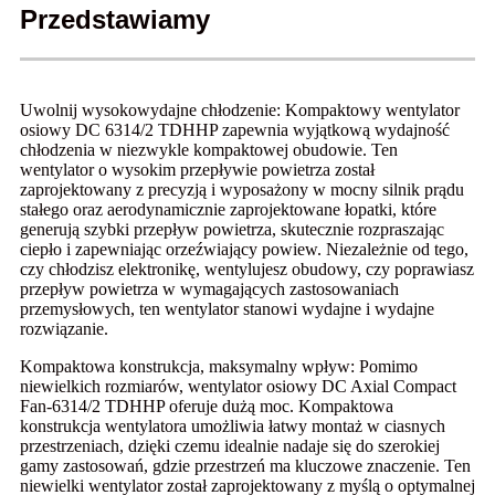
Przedstawiamy
Uwolnij wysokowydajne chłodzenie: Kompaktowy wentylator
osiowy DC 6314/2 TDHHP zapewnia wyjątkową wydajność
chłodzenia w niezwykle kompaktowej obudowie. Ten
wentylator o wysokim przepływie powietrza został
zaprojektowany z precyzją i wyposażony w mocny silnik prądu
stałego oraz aerodynamicznie zaprojektowane łopatki, które
generują szybki przepływ powietrza, skutecznie rozpraszając
ciepło i zapewniając orzeźwiający powiew. Niezależnie od tego,
czy chłodzisz elektronikę, wentylujesz obudowy, czy poprawiasz
przepływ powietrza w wymagających zastosowaniach
przemysłowych, ten wentylator stanowi wydajne i wydajne
rozwiązanie.
Kompaktowa konstrukcja, maksymalny wpływ: Pomimo
niewielkich rozmiarów, wentylator osiowy DC Axial Compact
Fan-6314/2 TDHHP oferuje dużą moc. Kompaktowa
konstrukcja wentylatora umożliwia łatwy montaż w ciasnych
przestrzeniach, dzięki czemu idealnie nadaje się do szerokiej
gamy zastosowań, gdzie przestrzeń ma kluczowe znaczenie. Ten
niewielki wentylator został zaprojektowany z myślą o optymalnej