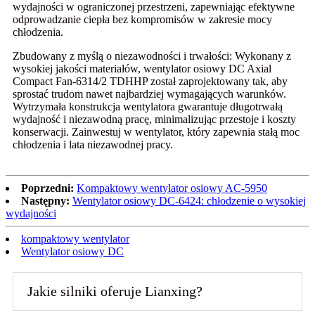
wydajności w ograniczonej przestrzeni, zapewniając efektywne
odprowadzanie ciepła bez kompromisów w zakresie mocy
chłodzenia.
Zbudowany z myślą o niezawodności i trwałości: Wykonany z
wysokiej jakości materiałów, wentylator osiowy DC Axial
Compact Fan-6314/2 TDHHP został zaprojektowany tak, aby
sprostać trudom nawet najbardziej wymagających warunków.
Wytrzymała konstrukcja wentylatora gwarantuje długotrwałą
wydajność i niezawodną pracę, minimalizując przestoje i koszty
konserwacji. Zainwestuj w wentylator, który zapewnia stałą moc
chłodzenia i lata niezawodnej pracy.
Poprzedni:
Kompaktowy wentylator osiowy AC-5950
Następny:
Wentylator osiowy DC-6424: chłodzenie o wysokiej
wydajności
kompaktowy wentylator
Wentylator osiowy DC
Jakie silniki oferuje Lianxing?