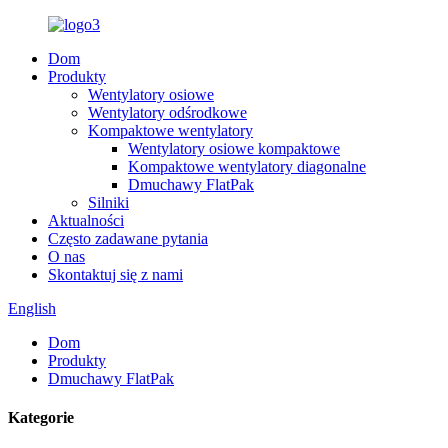
Dom
Produkty
Wentylatory osiowe
Wentylatory odśrodkowe
Kompaktowe wentylatory
Wentylatory osiowe kompaktowe
Kompaktowe wentylatory diagonalne
Dmuchawy FlatPak
Silniki
Aktualności
Często zadawane pytania
O nas
Skontaktuj się z nami
English
Dom
Produkty
Dmuchawy FlatPak
Kategorie