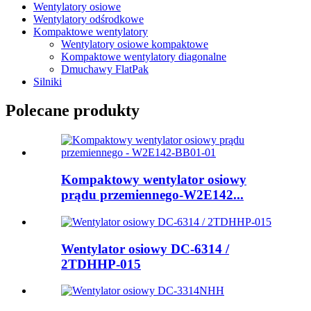
Wentylatory osiowe
Wentylatory odśrodkowe
Kompaktowe wentylatory
Wentylatory osiowe kompaktowe
Kompaktowe wentylatory diagonalne
Dmuchawy FlatPak
Silniki
Polecane produkty
Kompaktowy wentylator osiowy
prądu przemiennego-W2E142...
Wentylator osiowy DC-6314 /
2TDHHP-015