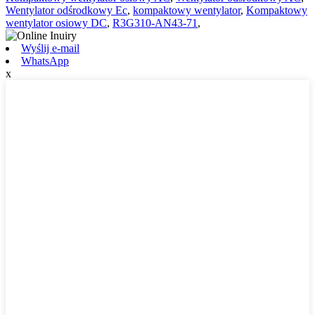
Wentylator odśrodkowy Ec
,
kompaktowy wentylator
,
Kompaktowy
wentylator osiowy DC
,
R3G310-AN43-71
,
Wyślij e-mail
WhatsApp
x