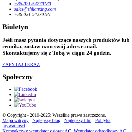
+86-021-54270180
sales@shlianxing.com
+86-021-54270181
Biuletyn
Jeśli masz pytania dotyczące naszych produktów lub
cennika, zostaw nam swój adres e-mail.
Skontaktujemy się z Tobą w ciągu 24 godzin.
ZAPYTAJ TERAZ
Społeczny
© Copyright - 2010-2025: Wszelkie prawa zastrzeżone.
Mapa witryny
-
Najlepszy blog
-
Najlepszy film
-
Polityka
prywatności
Kompaktowy wentylator osiowy AC
,
Wentylator odśrodkowy AC
,