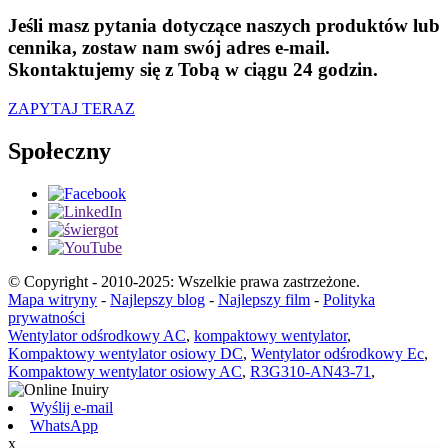
Jeśli masz pytania dotyczące naszych produktów lub
cennika, zostaw nam swój adres e-mail.
Skontaktujemy się z Tobą w ciągu 24 godzin.
ZAPYTAJ TERAZ
Społeczny
© Copyright - 2010-2025: Wszelkie prawa zastrzeżone.
Mapa witryny
-
Najlepszy blog
-
Najlepszy film
-
Polityka
prywatności
Wentylator odśrodkowy AC
,
kompaktowy wentylator
,
Kompaktowy wentylator osiowy DC
,
Wentylator odśrodkowy Ec
,
Kompaktowy wentylator osiowy AC
,
R3G310-AN43-71
,
Wyślij e-mail
WhatsApp
x