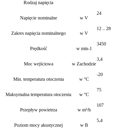
Rodzaj napięcia
24
Napięcie nominalne
w V
12 .. 28
Zakres napięcia nominalnego
w V
3450
Prędkość
w min-1
3,4
Moc wejściowa
w Zachodzie
-20
Min. temperatura otoczenia
w °C
75
Maksymalna temperatura otoczenia
w °C
107
Przepływ powietrza
w m³/h
5,4
Poziom mocy akustycznej
w B