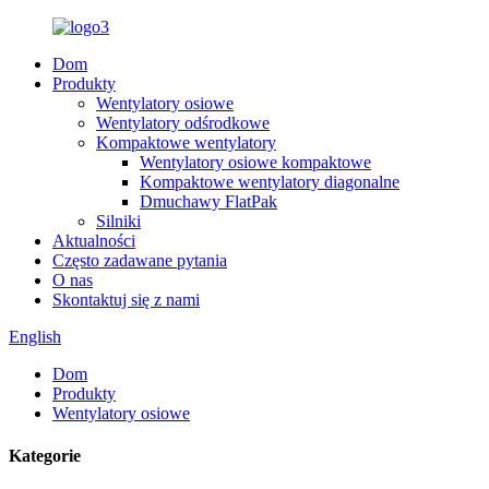
Dom
Produkty
Wentylatory osiowe
Wentylatory odśrodkowe
Kompaktowe wentylatory
Wentylatory osiowe kompaktowe
Kompaktowe wentylatory diagonalne
Dmuchawy FlatPak
Silniki
Aktualności
Często zadawane pytania
O nas
Skontaktuj się z nami
English
Dom
Produkty
Wentylatory osiowe
Kategorie