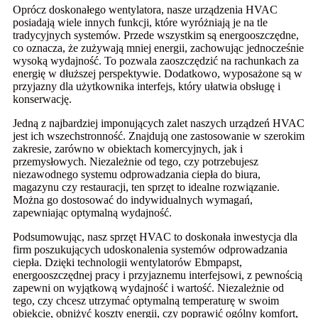
Oprócz doskonałego wentylatora, nasze urządzenia HVAC
posiadają wiele innych funkcji, które wyróżniają je na tle
tradycyjnych systemów. Przede wszystkim są energooszczędne,
co oznacza, że ​​zużywają mniej energii, zachowując jednocześnie
wysoką wydajność. To pozwala zaoszczędzić na rachunkach za
energię w dłuższej perspektywie. Dodatkowo, wyposażone są w
przyjazny dla użytkownika interfejs, który ułatwia obsługę i
konserwację.
Jedną z najbardziej imponujących zalet naszych urządzeń HVAC
jest ich wszechstronność. Znajdują one zastosowanie w szerokim
zakresie, zarówno w obiektach komercyjnych, jak i
przemysłowych. Niezależnie od tego, czy potrzebujesz
niezawodnego systemu odprowadzania ciepła do biura,
magazynu czy restauracji, ten sprzęt to idealne rozwiązanie.
Można go dostosować do indywidualnych wymagań,
zapewniając optymalną wydajność.
Podsumowując, nasz sprzęt HVAC to doskonała inwestycja dla
firm poszukujących udoskonalenia systemów odprowadzania
ciepła. Dzięki technologii wentylatorów Ebmpapst,
energooszczędnej pracy i przyjaznemu interfejsowi, z pewnością
zapewni on wyjątkową wydajność i wartość. Niezależnie od
tego, czy chcesz utrzymać optymalną temperaturę w swoim
obiekcie, obniżyć koszty energii, czy poprawić ogólny komfort,