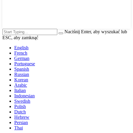
Naciśnij Enter, aby wyszukać lub
ESC, aby zamknąć
English
French
German
Portuguese
Spanish
Russian
Korean
Arabic
Italian
Indonesian
Swedish
Polish
Dutch
Hebrew
Persian
Thai