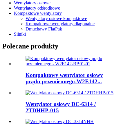
Wentylatory osiowe
Wentylatory odśrodkowe
Kompaktowe wentylatory
Wentylatory osiowe kompaktowe
Kompaktowe wentylatory diagonalne
Dmuchawy FlatPak
Silniki
Polecane produkty
Kompaktowy wentylator osiowy
prądu przemiennego-W2E142...
Wentylator osiowy DC-6314 /
2TDHHP-015