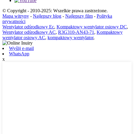
© Copyright - 2010-2025: Wszelkie prawa zastrzeżone.
Mapa witryny
-
Najlepszy blog
-
Najlepszy film
-
Polityka
prywatności
Wentylator odśrodkowy Ec
,
Kompaktowy wentylator osiowy DC
,
Wentylator odśrodkowy AC
,
R3G310-AN43-71
,
Kompaktowy
wentylator osiowy AC
,
kompaktowy wentylator
,
Wyślij e-mail
WhatsApp
x