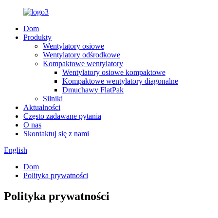
Dom
Produkty
Wentylatory osiowe
Wentylatory odśrodkowe
Kompaktowe wentylatory
Wentylatory osiowe kompaktowe
Kompaktowe wentylatory diagonalne
Dmuchawy FlatPak
Silniki
Aktualności
Często zadawane pytania
O nas
Skontaktuj się z nami
English
Dom
Polityka prywatności
Polityka prywatności