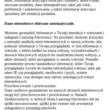
adres, informacje dotyczące rozliczeń i dostawy, adres e-mail,
używane produkty, dane demograficzne, takie jak wiek,
preferencje i zainteresowania, a także informacje dotyczące
sprzedaży lub instalacji produktu.
Dane nieosobowe zbierane automatycznie.
Możemy gromadzić informacje o Twojej interakcji z witrynami i
usługami Lianxing Electronics. Na przykład, możemy korzystać
z narzędzi analityki stron internetowych w naszej witrynie, aby
pobierać informacje z Twojej przeglądarki, w tym informacje o
witrynie, z której trafiłeś na naszą witrynę, wyszukiwarkach i
słowach kluczowych użytych do znalezienia naszej witryny, a
także stronach, które przeglądasz w naszej witrynie. Ponadto
gromadzimy pewne standardowe informacje, które Twoja
przeglądarka wysyła do każdej odwiedzanej witryny, takie jak
adres IP, typ przeglądarki, możliwości i język, system
operacyjny, czas dostępu oraz adresy odsyłających witryn
internetowych.
Przechowywanie i przetwarzanie.
Dane osobowe gromadzone na naszych stronach internetowych
mogą być przechowywane i przetwarzane w Stanach
Zjednoczonych, w których firma Lianxing Electronics lub jej
spółki stowarzyszone, spółki joint venture lub zewnętrzni
usługodawcy posiadają placówki.