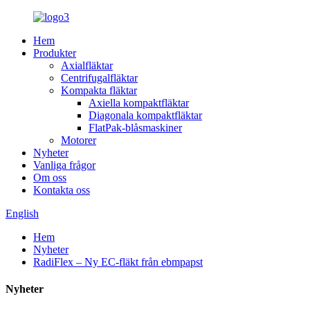
Hem
Produkter
Axialfläktar
Centrifugalfläktar
Kompakta fläktar
Axiella kompaktfläktar
Diagonala kompaktfläktar
FlatPak-blåsmaskiner
Motorer
Nyheter
Vanliga frågor
Om oss
Kontakta oss
English
Hem
Nyheter
RadiFlex – Ny EC-fläkt från ebmpapst
Nyheter