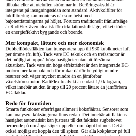
tillbaka eller att uteluften strömmar in. Beröringsskydd är
integrerat på insugningssidan som standard. Aktivkolfilter för
luktfiltrering kan monteras när som helst med
bajonettfattningarna på höljet. Förutom traditionellt frånluftsläge
är RadiFlex även idealisk för cirkulationsluftsläge, vilket stöder
ett energieffektivt byggande och boende.
Mer kompakt, lättare och mer ekonomisk
Dubbelflödesfläkten kan transportera upp till 930 kubikmeter luft
per timme (fri luft). Tack vare EC-teknik och en trefasmotor är
det möjligt att uppnå höga hastigheter utan att försämra
akustiken. Tack vare sin höga effekttäthet är den integrerade EC-
motorn mer kompakt och förbrukar därför betydligt mindre
resurser och väger mycket mindre än en jämförbar
växelströmsmotor: RadiFlex totalvikt är endast 1,9 kilogram,
vilket innebär att den är upp till 20 procent lättare än jämförbara
EC-fläktar.
Redo för framtiden
Smarta funktioner efterfrågas alltmer i köksfläktar. Sensorer som
kan analysera köksångorna finns redan. Det innebär att fläktens
hastighet automatiskt kan justeras till det faktiska sugbehovet,
beroende på om ånga stiger upp eller om något brinner. Det är
också möjligt att koppla den till spisen. Går alla kokplattor på full