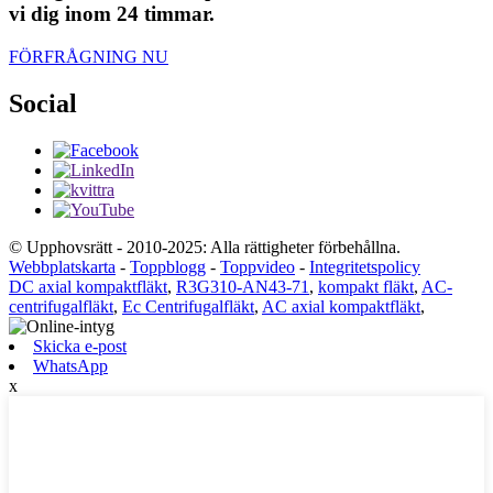
vi dig inom 24 timmar.
FÖRFRÅGNING NU
Social
© Upphovsrätt - 2010-2025: Alla rättigheter förbehållna.
Webbplatskarta
-
Toppblogg
-
Toppvideo
-
Integritetspolicy
DC axial kompaktfläkt
,
R3G310-AN43-71
,
kompakt fläkt
,
AC-
centrifugalfläkt
,
Ec Centrifugalfläkt
,
AC axial kompaktfläkt
,
Skicka e-post
WhatsApp
x