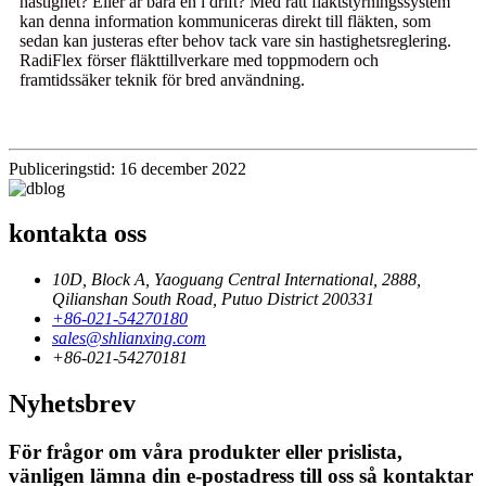
hastighet? Eller är bara en i drift? Med rätt fläktstyrningssystem
kan denna information kommuniceras direkt till fläkten, som
sedan kan justeras efter behov tack vare sin hastighetsreglering.
RadiFlex förser fläkttillverkare med toppmodern och
framtidssäker teknik för bred användning.
Publiceringstid: 16 december 2022
kontakta oss
10D, Block A, Yaoguang Central International, 2888,
Qilianshan South Road, Putuo District 200331
+86-021-54270180
sales@shlianxing.com
+86-021-54270181
Nyhetsbrev
För frågor om våra produkter eller prislista,
vänligen lämna din e-postadress till oss så kontaktar