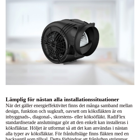
Lämplig för nästan alla installationssituationer
När det gäller energieffektivitet finns det många samband mellan
design, funktion och sugkraft, oavsett om köksfläkten är en
inbyggnads-, diagonal-, skorstens- eller köksöfläkt. RadiFlex
standardiserade anslutningar gör att den enkelt kan installeras i
köksfläktar. Höljet är utformat så att det kan användas i nästan
alla typer av köksfläktar. För frånluftsläge finns fläkten med en
backventil som tillval. Detta förhindrar att frånluften strömmar