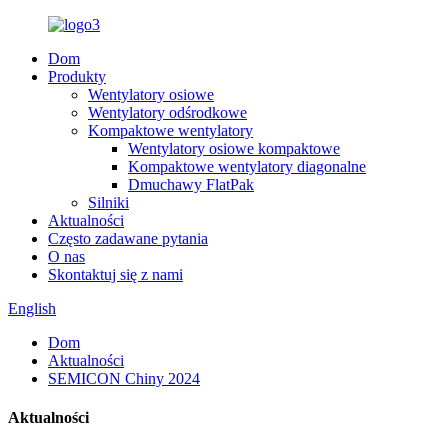
Dom
Produkty
Wentylatory osiowe
Wentylatory odśrodkowe
Kompaktowe wentylatory
Wentylatory osiowe kompaktowe
Kompaktowe wentylatory diagonalne
Dmuchawy FlatPak
Silniki
Aktualności
Często zadawane pytania
O nas
Skontaktuj się z nami
English
Dom
Aktualności
SEMICON Chiny 2024
Aktualności