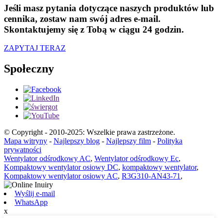
Jeśli masz pytania dotyczące naszych produktów lub
cennika, zostaw nam swój adres e-mail.
Skontaktujemy się z Tobą w ciągu 24 godzin.
ZAPYTAJ TERAZ
Społeczny
© Copyright - 2010-2025: Wszelkie prawa zastrzeżone.
Mapa witryny
-
Najlepszy blog
-
Najlepszy film
-
Polityka
prywatności
Wentylator odśrodkowy AC
,
Wentylator odśrodkowy Ec
,
Kompaktowy wentylator osiowy DC
,
kompaktowy wentylator
,
Kompaktowy wentylator osiowy AC
,
R3G310-AN43-71
,
Wyślij e-mail
WhatsApp
x