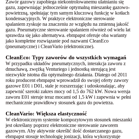
Zawór gazowy zapobiega niekontrolowanemu ulatnianiu się
gazu, zapewniając jednocześnie optymalną mieszankę gazowo-
powietrzną, spełniając tym samym kluczową funkcję w kotłach
kondensacyjnych. W praktyce elektroniczne sterowanie
spalaniem zyskuje na znaczeniu ze względu na zmienną jakość
gazu. Pneumatyczne sterowanie spalaniem również od wielu lat
sprawdza się jako alternatywa. ebmpapst oferuje oba warianty
jako kompletne rozwiązanie pod nazwami CleanEco
(pneumatyczne) i CleanVario (elektroniczne).
CleanEco: Typy zaworów do wszystkich wymagań
W przypadku układów pneumatycznych, interakcja zaworu z
dmuchawą, zwężką Venturiego i jednostką sterującą jest
niezwykle istotna dla optymalnego działania. Dlatego od 2011
roku producent ebmpapst wprowadził do swojej oferty zawory
gazowe E01 i D01, stale je rozszerzając i udoskonalając, aby
zapewnić szeroki zakres mocy od 1,5 do 762 kW. Nowa wersja
zaworu E01 steruje teraz mocami od 1,5 kW i zapewnia w pełni
mechanicznie prawidłowy stosunek gazu do powietrza.
CleanVario: Większa elastyczność
W elektronicznym systemie kompozytowym stosunek mieszanki
jest określany poprzez elektroniczne sterowanie zaworem
gazowym. Aby aktywnie określić ilość dostarczanego gazu,
ebmpapst stosuje technologię jonizacji, która wykorzystuje