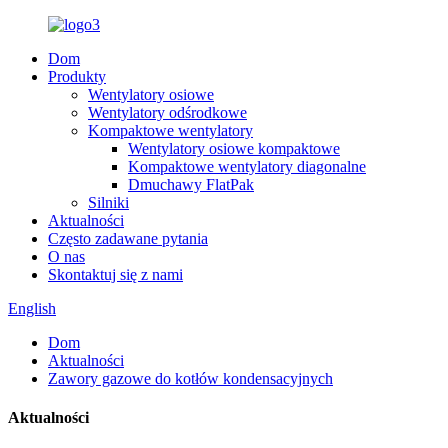
Dom
Produkty
Wentylatory osiowe
Wentylatory odśrodkowe
Kompaktowe wentylatory
Wentylatory osiowe kompaktowe
Kompaktowe wentylatory diagonalne
Dmuchawy FlatPak
Silniki
Aktualności
Często zadawane pytania
O nas
Skontaktuj się z nami
English
Dom
Aktualności
Zawory gazowe do kotłów kondensacyjnych
Aktualności