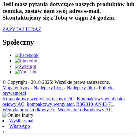
Jeśli masz pytania dotyczące naszych produktów lub
cennika, zostaw nam swój adres e-mail.
Skontaktujemy się z Tobą w ciągu 24 godzin.
ZAPYTAJ TERAZ
Społeczny
© Copyright - 2010-2025: Wszelkie prawa zastrzeżone.
Mapa witryny
-
Najlepszy blog
-
Najlepszy film
-
Polityka
prywatności
Kompaktowy wentylator osiowy DC
,
Kompaktowy wentylator
osiowy AC
,
kompaktowy wentylator
,
R3G310-AN43-71
,
Wentylator odśrodkowy Ec
,
Wentylator odśrodkowy AC
,
Wyślij e-mail
WhatsApp
x