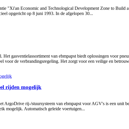
entie "Xi'an Economic and Technological Development Zone to Build a
el opgericht op 8 juni 1993. In de afgelopen 30...
l. Het gasventielassortiment van ebmpapst biedt oplossingen voor pneu
eel voor de verbrandingsregeling. Het zorgt voor een veilige en betrouw
l rijden mogelijk
et ArgoDrive rij-/stuursysteem van ebmpapst voor AGV's is een unit bes
eik mogelijk. Automatisch geleide voertuigen...