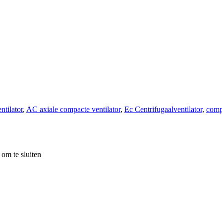
ntilator
,
AC axiale compacte ventilator
,
Ec Centrifugaalventilator
,
comp
om te sluiten