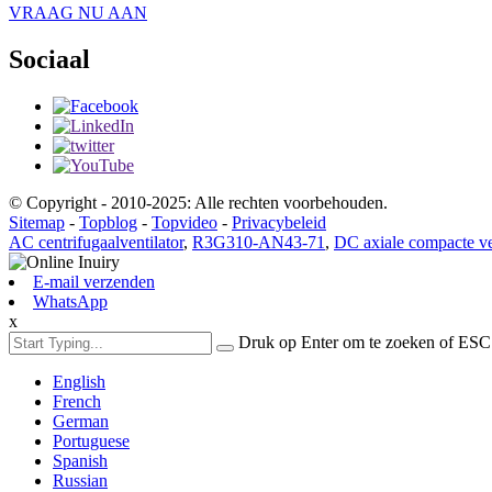
VRAAG NU AAN
Sociaal
© Copyright - 2010-2025: Alle rechten voorbehouden.
Sitemap
-
Topblog
-
Topvideo
-
Privacybeleid
AC centrifugaalventilator
,
R3G310-AN43-71
,
DC axiale compacte ve
E-mail verzenden
WhatsApp
x
Druk op Enter om te zoeken of ESC 
English
French
German
Portuguese
Spanish
Russian