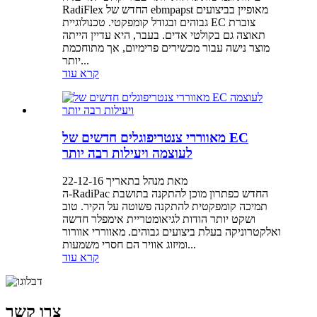
RadiFlex החדש של ebmpapst מאופיין בביצועים
גבוהים ובגודל קומפקטי. טכנולוגיית EC צוברת
תאוצה גם בקולטי אדים. בעבר, היא עדיין הייתה
מוצר נישה עבור מכשירים פרימיום, אך מתוחכמת
יותר...
קרא עוד
מאווררי צנטריפוגלים חדשים של EC
לעוצמה ויעילות רבה יותר
מאת מנהל בתאריך 22-12-16
ה-RadiPac החדש כפתרון מוכן להתקנה בתושבת
תמיכה קומפקטית להתקנה פשוטה על הקיר. טוב
ושקט יותר הודות לגיאומטריית אימפלר חדשה
ואלקטרוניקה בעלת ביצועים גבוהים. מאווררי אוורור
ומיזוג אוויר הם חסרי משמעות...
קרא עוד
צרו קשר