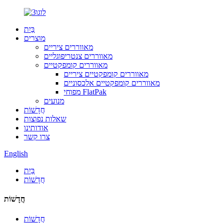
בַּיִת
מוצרים
מאווררים ציריים
מאווררים צנטריפוגליים
מאווררים קומפקטיים
מאווררים קומפקטיים ציריים
מאווררים קומפקטיים אלכסוניים
מפוחי FlatPak
מנועים
חֲדָשׁוֹת
שאלות נפוצות
אודותינו
צרו קשר
English
בַּיִת
חֲדָשׁוֹת
חֲדָשׁוֹת
חֲדָשׁוֹת