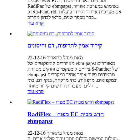
צנטריפוגלים EC חסכוניים באנרגיה מסדרת
RadiPac של ebmpapst בשימוש במערכת אוורור,
כאן כ-FanGrid. אם מערכות אוורור וקירור פועלות
כבר מספר שנים, כדאי לבחון מקרוב...
קרא עוד
קירור אמין לתרופות, דם וחיסונים
מאת מנהל בתאריך 22-12-16
מאווררים קומפקטיים של ebm-papst מאווררים
ציריים קומפקטיים וחזקים מסדרת S-Panther של
ebmpapst מבטיחים פיזור אוויר אחיד במקררים
ובמקפיאים. מרפאות, בתי מרקחת, בנקי דם, בתי
חולים ומעבדות דורשים קירור מיוחד...
קרא עוד
RadiFlex – מפוח EC חדש מבית
ebmpapst
מאת מנהל בתאריך 22-12-16
יעילות וגמישות גדולות יותר עבור קולטי אדים. ה-