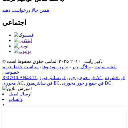
همین حالا درخواست دهید
اجتماعی
© کپی‌رایت - ۲۰۱۰-۲۰۲۵: تمامی حقوق محفوظ است.
نقشه سایت
-
وبلاگ برتر
-
برترین ویدیوها
-
سیاست حفظ حریم
خصوصی
فن فشرده
,
فن سانتریفیوژ AC
فن جمع و جور
,
,
R3G310-AN43-71
,
فن جمع و جور محوری DC
,
فن سانتریفیوژ EC
,
محوری AC
ارسال ایمیل
واتساپ
x