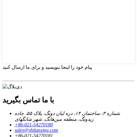
پیام خود را اینجا بنویسید و برای ما ارسال کنید
با ما تماس بگیرید
شماره ۳، ساختمان ۱۴، دره لیان دونگ، پلاک ۵۵، جاده
زیدونگ، منطقه مین‌هانگ، شهر شانگهای
‎+86-021-54270180‎
sales@shlianxing.com
‎+86-021-54270181‎