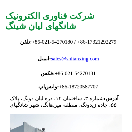
شرکت فناوری الکترونیک
شانگهای لیان شینگ
‎+86-021-54270180 / +86-17321292279‎
تلفن:
sales@shlianxing.com
ایمیل:
‎+86-021-54270181‎
فکس:
‎+86-18720587707‎
واتس‌اپ:
آدرس:
شماره ۳، ساختمان ۱۴، دره لیان دونگ، پلاک
۵۵، جاده زیدونگ، منطقه مین‌هانگ، شهر شانگهای