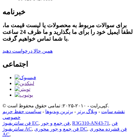
خبرنامه
برای سوالات مربوط به محصولات یا لیست قیمت ما،
لطفا ایمیل خود را برای ما بگذارید و ما ظرف 24 ساعت
با شما تماس خواهیم گرفت.
همین حالا درخواست دهید
اجتماعی
© کپی‌رایت - ۲۰۱۰-۲۰۲۵: تمامی حقوق محفوظ است.
نقشه سایت
-
وبلاگ برتر
-
برترین ویدیوها
-
سیاست حفظ حریم
خصوصی
فن
,
R3G310-AN43-71
,
فن جمع و جور
,
فن سانتریفیوژ EC
فن فشرده محوری
,
فن جمع و جور محوری DC
,
سانتریفیوژ AC
AC
,