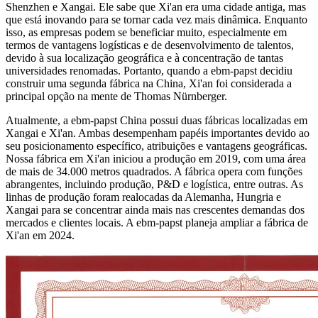
Shenzhen e Xangai. Ele sabe que Xi'an era uma cidade antiga, mas
que está inovando para se tornar cada vez mais dinâmica. Enquanto
isso, as empresas podem se beneficiar muito, especialmente em
termos de vantagens logísticas e de desenvolvimento de talentos,
devido à sua localização geográfica e à concentração de tantas
universidades renomadas. Portanto, quando a ebm-papst decidiu
construir uma segunda fábrica na China, Xi'an foi considerada a
principal opção na mente de Thomas Nürnberger.
Atualmente, a ebm-papst China possui duas fábricas localizadas em
Xangai e Xi'an. Ambas desempenham papéis importantes devido ao
seu posicionamento específico, atribuições e vantagens geográficas.
Nossa fábrica em Xi'an iniciou a produção em 2019, com uma área
de mais de 34.000 metros quadrados. A fábrica opera com funções
abrangentes, incluindo produção, P&D e logística, entre outras. As
linhas de produção foram realocadas da Alemanha, Hungria e
Xangai para se concentrar ainda mais nas crescentes demandas dos
mercados e clientes locais. A ebm-papst planeja ampliar a fábrica de
Xi'an em 2024.