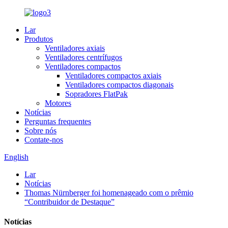
Lar
Produtos
Ventiladores axiais
Ventiladores centrífugos
Ventiladores compactos
Ventiladores compactos axiais
Ventiladores compactos diagonais
Sopradores FlatPak
Motores
Notícias
Perguntas frequentes
Sobre nós
Contate-nos
English
Lar
Notícias
Thomas Nürnberger foi homenageado com o prêmio
“Contribuidor de Destaque”
Notícias