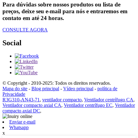
Para dúvidas sobre nossos produtos ou lista de
preços, deixe seu e-mail para nós e entraremos em
contato em até 24 horas.
CONSULTE AGORA
Social
© Copyright - 2010-2025: Todos os direitos reservados.
Mapa do site
-
Blog principal
-
Vídeo principal
-
política de
Privacidade
R3G310-AN43-71
,
ventilador compacto
,
Ventilador centrífugo CA
,
Ventilador compacto axial CA
,
Ventilador centrífugo EC
,
Ventilador
compacto axial DC
,
Enviar e-mail
Whatsapp
x