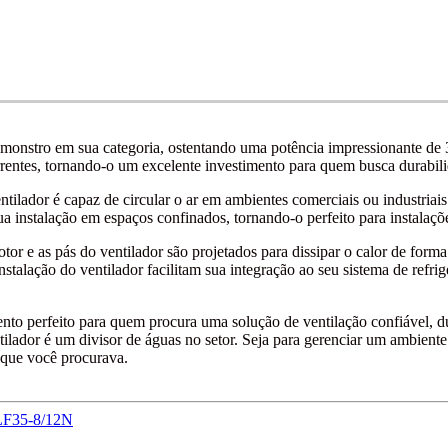
onstro em sua categoria, ostentando uma potência impressionante de 3
rrentes, tornando-o um excelente investimento para quem busca durabil
ador é capaz de circular o ar em ambientes comerciais ou industriais c
ua instalação em espaços confinados, tornando-o perfeito para instalaçõ
or e as pás do ventilador são projetados para dissipar o calor de form
stalação do ventilador facilitam sua integração ao seu sistema de refri
to perfeito para quem procura uma solução de ventilação confiável, du
tilador é um divisor de águas no setor. Seja para gerenciar um ambiente
 que você procurava.
RLF35-8/12N