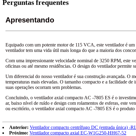
Perguntas frequentes
Apresentando
Equipado com um potente motor de 115 VCA, este ventilador é um m
ventilador tem uma vida útil mais longa do que a maioria dos conco
Com uma impressionante velocidade nominal de 3250 RPM, este ventil
oficinas ou até mesmo residências. O design do ventilador permite s
Um diferencial do nosso ventilador é sua construção avançada. O mot
temperaturas mais elevadas. O tamanho compacto e a facilidade de in
suas operações ocorram sem problemas.
Concluindo, o ventilador axial compacto AC -7805 ES é o investimen
ar, baixo nível de ruído e design com rolamentos de esferas, este ven
ou escritório, o ventilador axial compacto AC -7805 ES é o produto
Anterior:
Ventilador compacto centrífugo DC (entrada única) -
Próximo:
Ventilador compacto axial EC-W1G250-HH67-52