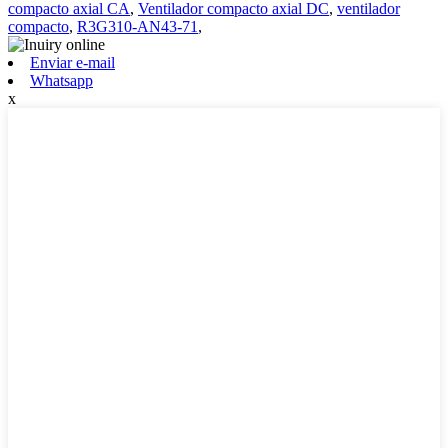
compacto axial CA
,
Ventilador compacto axial DC
,
ventilador
compacto
,
R3G310-AN43-71
,
Enviar e-mail
Whatsapp
x