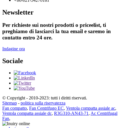
+86-021-54270181
Newsletter
Per richieste sui nostri prodotti o priceelist, ti
preghiamo di lasciarci la tua email e saremo in
contatto entro 24 ore.
Indagine ora
Sociale
© Copyright - 2010-2023: tutti i diritti riservati.
Sitemap
-
politica sulla riservatezza
Fan compatto
,
Fan Centrifugo EC
,
Ventola compatta assiale ac
,
Ventola compatta assiale dc
,
R3G310-AN43-71
,
Ac Centrifugal
Fan
,