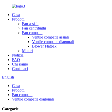
Casa
Prodotti
Fan assiali
Fan centrifughi
Fan compatti
Ventile compatte assiali
Ventile compatte diagonali
Blower Flatpak
Motori
Notizia
FAQ
Chi siamo
Contattaci
English
Casa
Prodotti
Fan compatti
Ventile compatte diagonali
Categorie