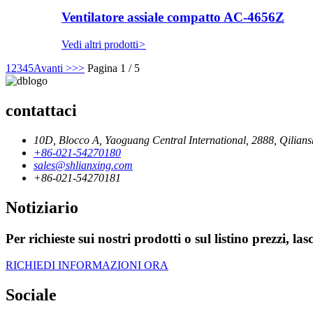
Ventilatore assiale compatto AC-4656Z
Vedi altri prodotti
>
1
2
3
4
5
Avanti >
>>
Pagina 1 / 5
contattaci
10D, Blocco A, Yaoguang Central International, 2888, Qilians
+86-021-54270180
sales@shlianxing.com
+86-021-54270181
Notiziario
Per richieste sui nostri prodotti o sul listino prezzi, la
RICHIEDI INFORMAZIONI ORA
Sociale