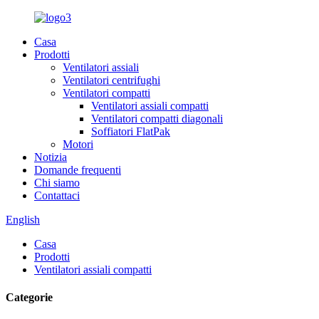
Casa
Prodotti
Ventilatori assiali
Ventilatori centrifughi
Ventilatori compatti
Ventilatori assiali compatti
Ventilatori compatti diagonali
Soffiatori FlatPak
Motori
Notizia
Domande frequenti
Chi siamo
Contattaci
English
Casa
Prodotti
Ventilatori assiali compatti
Categorie