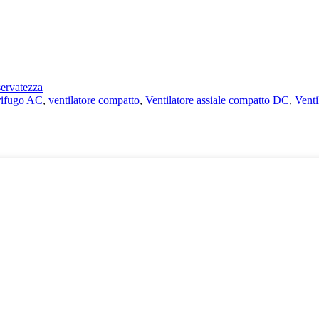
iservatezza
trifugo AC
,
ventilatore compatto
,
Ventilatore assiale compatto DC
,
Venti