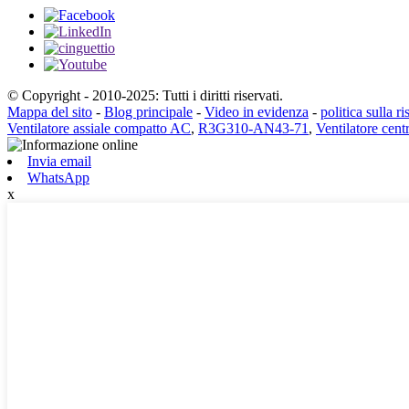
© Copyright - 2010-2025: Tutti i diritti riservati.
Mappa del sito
-
Blog principale
-
Video in evidenza
-
politica sulla r
Ventilatore assiale compatto AC
,
R3G310-AN43-71
,
Ventilatore cen
Invia email
WhatsApp
x