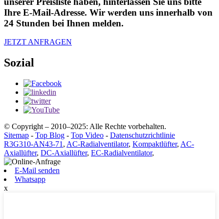
unserer Preisliste haben, hinterlassen Sie uns bitte
Ihre E-Mail-Adresse. Wir werden uns innerhalb von
24 Stunden bei Ihnen melden.
JETZT ANFRAGEN
Sozial
© Copyright – 2010–2025: Alle Rechte vorbehalten.
Sitemap
-
Top Blog
-
Top Video
-
Datenschutzrichtlinie
R3G310-AN43-71
,
AC-Radialventilator
,
Kompaktlüfter
,
AC-
Axiallüfter
,
DC-Axiallüfter
,
EC-Radialventilator
,
E-Mail senden
Whatsapp
x