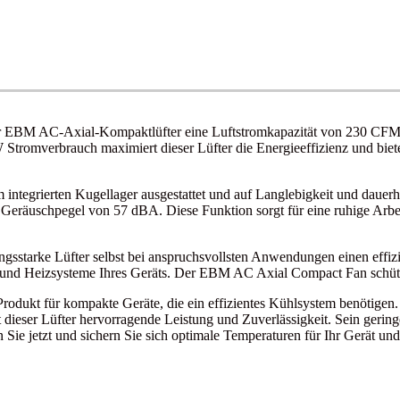
r EBM AC-Axial-Kompaktlüfter eine Luftstromkapazität von 230 CFM un
 Stromverbrauch maximiert dieser Lüfter die Energieeffizienz und biete
grierten Kugellager ausgestattet und auf Langlebigkeit und dauerhaf
en Geräuschpegel von 57 dBA. Diese Funktion sorgt für eine ruhige Ar
gsstarke Lüfter selbst bei anspruchsvollsten Anwendungen einen effizie
- und Heizsysteme Ihres Geräts. Der EBM AC Axial Compact Fan schützt
dukt für kompakte Geräte, die ein effizientes Kühlsystem benötigen.
t dieser Lüfter hervorragende Leistung und Zuverlässigkeit. Sein gerin
Sie jetzt und sichern Sie sich optimale Temperaturen für Ihr Gerät und 