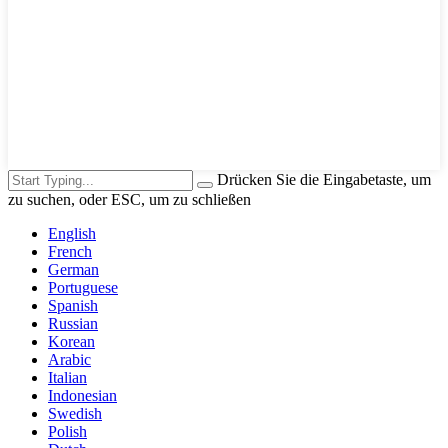
Drücken Sie die Eingabetaste, um
zu suchen, oder ESC, um zu schließen
English
French
German
Portuguese
Spanish
Russian
Korean
Arabic
Italian
Indonesian
Swedish
Polish