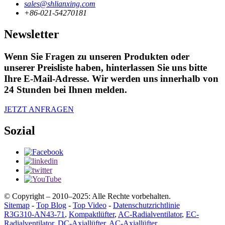
sales@shlianxing.com
+86-021-54270181
Newsletter
Wenn Sie Fragen zu unseren Produkten oder
unserer Preisliste haben, hinterlassen Sie uns bitte
Ihre E-Mail-Adresse. Wir werden uns innerhalb von
24 Stunden bei Ihnen melden.
JETZT ANFRAGEN
Sozial
© Copyright – 2010–2025: Alle Rechte vorbehalten.
Sitemap
-
Top Blog
-
Top Video
-
Datenschutzrichtlinie
R3G310-AN43-71
,
Kompaktlüfter
,
AC-Radialventilator
,
EC-
Radialventilator
,
DC-Axiallüfter
,
AC-Axiallüfter
,