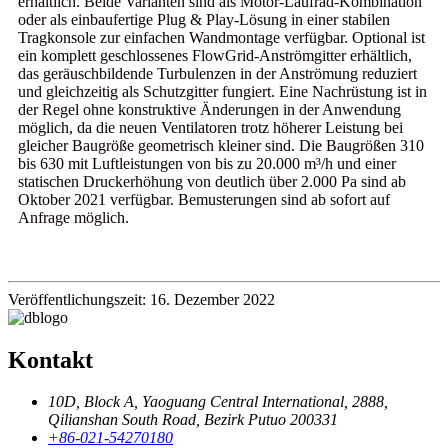
erhältlich. Beide Varianten sind als Motor-Laufrad-Kombination
oder als einbaufertige Plug & Play-Lösung in einer stabilen
Tragkonsole zur einfachen Wandmontage verfügbar. Optional ist
ein komplett geschlossenes FlowGrid-Anströmgitter erhältlich,
das geräuschbildende Turbulenzen in der Anströmung reduziert
und gleichzeitig als Schutzgitter fungiert. Eine Nachrüstung ist in
der Regel ohne konstruktive Änderungen in der Anwendung
möglich, da die neuen Ventilatoren trotz höherer Leistung bei
gleicher Baugröße geometrisch kleiner sind. Die Baugrößen 310
bis 630 mit Luftleistungen von bis zu 20.000 m³/h und einer
statischen Druckerhöhung von deutlich über 2.000 Pa sind ab
Oktober 2021 verfügbar. Bemusterungen sind ab sofort auf
Anfrage möglich.
Veröffentlichungszeit: 16. Dezember 2022
Kontakt
10D, Block A, Yaoguang Central International, 2888,
Qilianshan South Road, Bezirk Putuo 200331
+86-021-54270180