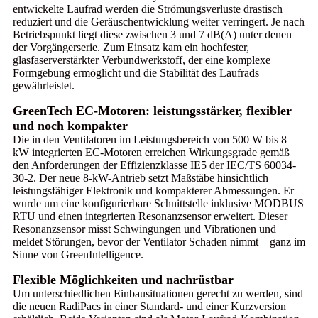
entwickelte Laufrad werden die Strömungsverluste drastisch
reduziert und die Geräuschentwicklung weiter verringert. Je nach
Betriebspunkt liegt diese zwischen 3 und 7 dB(A) unter denen
der Vorgängerserie. Zum Einsatz kam ein hochfester,
glasfaserverstärkter Verbundwerkstoff, der eine komplexe
Formgebung ermöglicht und die Stabilität des Laufrads
gewährleistet.
GreenTech EC-Motoren: leistungsstärker, flexibler
und noch kompakter
Die in den Ventilatoren im Leistungsbereich von 500 W bis 8
kW integrierten EC-Motoren erreichen Wirkungsgrade gemäß
den Anforderungen der Effizienzklasse IE5 der IEC/TS 60034-
30-2. Der neue 8-kW-Antrieb setzt Maßstäbe hinsichtlich
leistungsfähiger Elektronik und kompakterer Abmessungen. Er
wurde um eine konfigurierbare Schnittstelle inklusive MODBUS
RTU und einen integrierten Resonanzsensor erweitert. Dieser
Resonanzsensor misst Schwingungen und Vibrationen und
meldet Störungen, bevor der Ventilator Schaden nimmt – ganz im
Sinne von GreenIntelligence.
Flexible Möglichkeiten und nachrüstbar
Um unterschiedlichen Einbausituationen gerecht zu werden, sind
die neuen RadiPacs in einer Standard- und einer Kurzversion