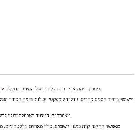
מציגים את מאוורר הצנטריפוגלי הקומפקטי DC RL48-19/14, פתרון זרימת אוויר רב-תכליתי ויעיל המיועד לחללים קומפקטיים. מאוורר מסוג זה מושלם ליישומים בהם המקום מוגבל ואוורור יעיל הוא קריטי.
מאוורר זה, המצויד בטכנולוגיית צנטריפוגלית, מסוגל לספק לחץ אוויר וביצועי זרימת אוויר גבוהים תוך שמירה על יעילות אנרגטית. זה הופך אותו לפתרון חסכוני לכל יישום הדורש אוורור יעיל.