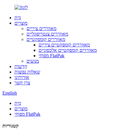
בַּיִת
מוצרים
מאווררים ציריים
מאווררים צנטריפוגליים
מאווררים קומפקטיים
מאווררים קומפקטיים ציריים
מאווררים קומפקטיים אלכסוניים
מפוחי FlatPak
מנועים
חֲדָשׁוֹת
שאלות נפוצות
אודותינו
צרו קשר
English
בַּיִת
מוצרים
מפוחי FlatPak
קטגוריות