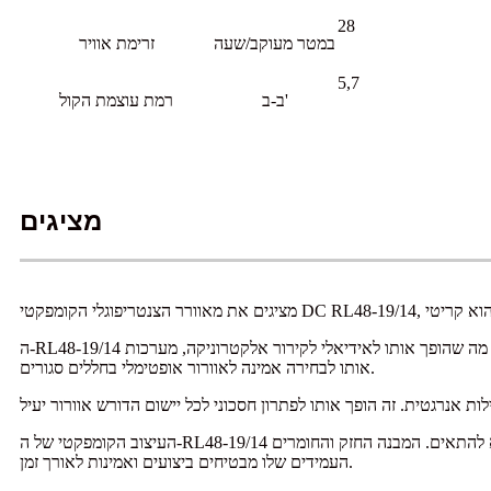
28
במטר מעוקב/שעה
זרימת אוויר
5,7
ב-ב'
רמת עוצמת הקול
מציגים
ה-RL48-19/14 פועל על זרם ישר וכולל עיצוב כניסת אוויר יחיד, מה שהופך אותו לאידיאלי לקירור אלקטרוניקה, מערכות HVAC ויישומי אוורור קטנים אחרים. גודלו הקומפקטי ויכולות זרימת האוויר העוצמתיות שלו הופכים
אותו לבחירה אמינה לאוורור אופטימלי בחללים סגורים.
העיצוב הקומפקטי של ה-RL48-19/14 מאפשר התקנה קלה במגוון יישומים, כולל מארזים אלקטרוניים, מכונות קטנות וחללים סגורים אחרים שבהם מאווררים מסורתיים עשויים שלא להתאים. המבנה החזק והחומרים
העמידים שלו מבטיחים ביצועים ואמינות לאורך זמן.