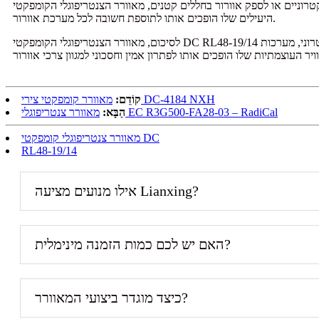
נים, מאוורר הצנטריפוגלי הקומפקטי DC RL48-19/14 הוא הפתרון המושלם. היישומים הרב-תכליתיים והביצועים
היעילים שלו הופכים אותו לתוספת חשובה לכל מערכת אוורור.
לסיכום, מאוורר הצנטריפוגלי הקומפקטי DC RL48-19/14 נועד לספק זרימת אוויר ואוורור יעילים בחללים קומפקטיים, מה שהופך אותו לאידיאלי עבור קירור אלקטרוני, מערכות HVAC ויישומי אוורור קטנים אחרים. גודלו
מאוורר קומפקטי צירי DC-4184 NXH
קוֹדֵם:
מאוורר צנטריפוגלי EC R3G500-FA28-03 – RadiCal
הַבָּא:
מאוורר צנטריפוגלי קומפקטי DC
RL48-19/14
אילו מנועים מציעה Lianxing?
האם יש לכם כמות הזמנה מינימלית?
כיצד מוגדר ביצועי המאוורר?