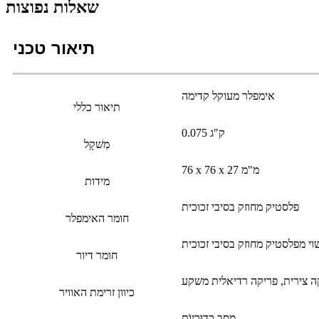
שאלות נפוצות
תיאור טכני
אימפלר מעוקל קדימה
תיאור כללי
0.075 ק"ג
מִשׁקָל
76 x 76 x 27 מ"מ
מידות
פלסטיק מחוזק בסיבי זכוכית
חומר האימפלר
חומר דיור
כיוון זרימת האוויר
מֵסַב כַדוּרִיוֹת