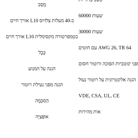
מֵסַב
60000 שעות
אורך חיים L10 ב-40 מעלות צלזיוס
30000 שעות
אורך חיים L10 בטמפרטורה מקסימלית
עם חוטים AWG 26, TR 64
כֶּבֶל
הגנה על המנוע
הגנה אלקטרונית על רוטור נעול
הגנה מפני נעילת רוטור
VDE, CSA, UL, CE
הַסכָּמָה
אות מהירות
אוֹפְּצִיָה