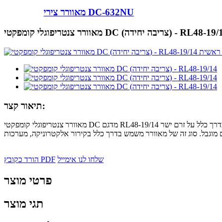
מאוורר צירי DC-632NU
 צנטריפוגלי קומפקטי DC (צריבה יחידה) - RL48-19/14
תיאור קצר:
מאוורר צנטריפוגלי קומפקטי DC מדגם RL48-19/14 הוא סוג של מאוורר שנועד לספק זרימת אוויר ואוורור יעילים בחללים קומפקטיים. הוא פועל בדרך כלל על זרם ישר (DC) וכולל עיצוב בעל יניקה יחידה, מה שהופך אותו
שלחו לנו אימייל
הורד כקובץ PDF
פרטי מוצר
תגי מוצר