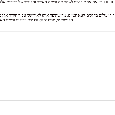
בין אם אתם רוצים לשפר את זרימת האוויר והקירור של רכיבים אלקטרוניים או לספק אוורור בחללים קט
הקומפקטי, יעילותו האנרגטית ויכולות זרימת האוויר העוצמתיות שלו הופכים אותו לפתרון אמין וחסכוני למגוון צרכי אוורור.