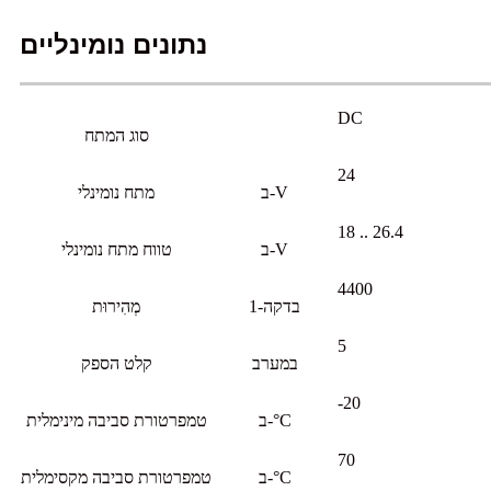
נתונים נומינליים
DC
סוג המתח
24
ב-V
מתח נומינלי
18 .. 26.4
ב-V
טווח מתח נומינלי
4400
בדקה-1
מְהִירוּת
5
במערב
קלט הספק
-20
ב-°C
טמפרטורת סביבה מינימלית
70
ב-°C
טמפרטורת סביבה מקסימלית