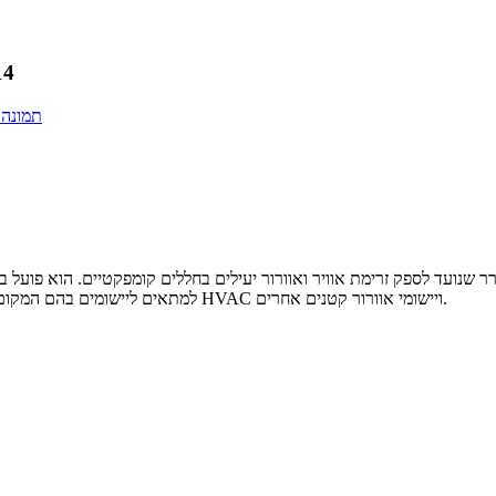
מאוורר
למתאים ליישומים בהם המקום מוגבל. סוג זה של מאוורר משמש בדרך כלל בקירור אלקטרוניקה, מערכות HVAC ויישומי אוורור קטנים אחרים.