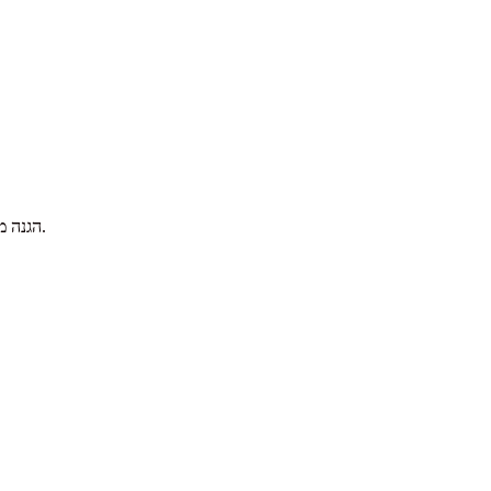
הגנה מפני קוטביות הפוכה ורוטור חסום.